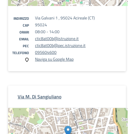
Via Galvani 1 , 95024 Acireale (CT)
INDIRIZZO
95024
CAP
08:00 - 14:00
ORARI
ctic8at00b@istruzione.it
EMAIL
ctic8at00b@pec.istruzione.it
PEC
095604600
TELEFONO
Naviga su Google Map
Via M. Di Sangiuliano