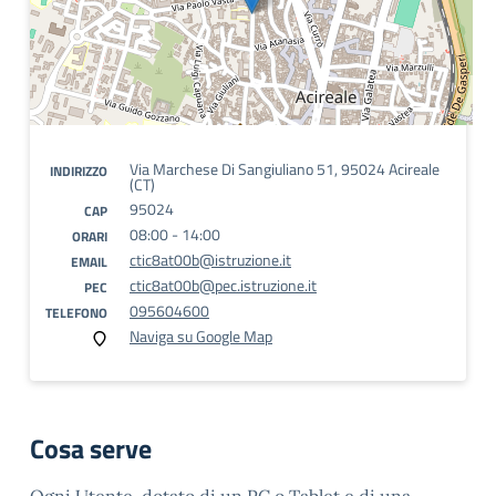
Via Marchese Di Sangiuliano 51, 95024 Acireale
INDIRIZZO
(CT)
95024
CAP
08:00 - 14:00
ORARI
ctic8at00b@istruzione.it
EMAIL
ctic8at00b@pec.istruzione.it
PEC
095604600
TELEFONO
Naviga su Google Map
Cosa serve