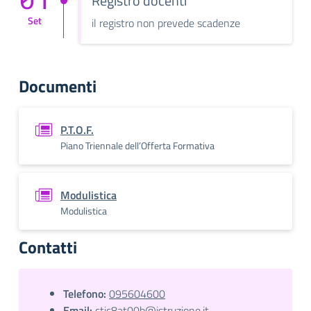
Registro docenti
Set
il registro non prevede scadenze
Documenti
P.T.O.F.
Piano Triennale dell’Offerta Formativa
Modulistica
Modulistica
Contatti
Telefono:
095604600
Email:
ctic8at00b@istruzione.it