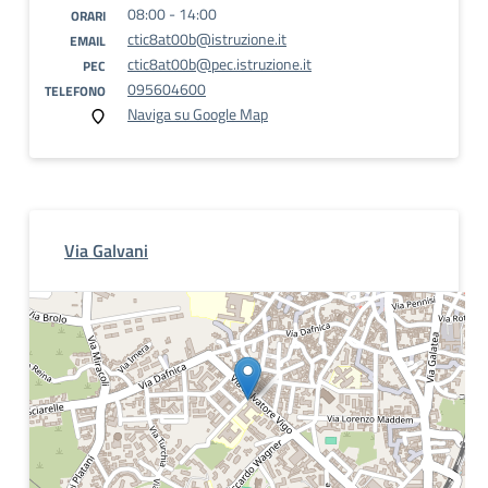
08:00 - 14:00
ORARI
ctic8at00b@istruzione.it
EMAIL
ctic8at00b@pec.istruzione.it
PEC
095604600
TELEFONO
Naviga su Google Map
Via Galvani