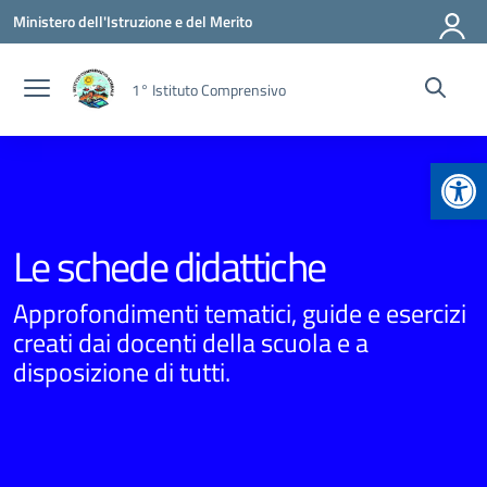
Vai ai contenuti
Vai al menu di navigazione
Vai al footer
Ministero dell'Istruzione e del Merito
1° Istituto Comprensivo
Apr
Le schede didattiche
Approfondimenti tematici, guide e esercizi
creati dai docenti della scuola e a
disposizione di tutti.