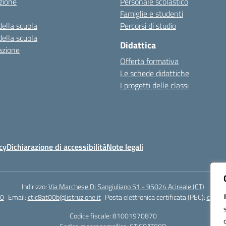
zione
Personale scolastico
Famiglie e studenti
della scuola
Percorsi di studio
della scuola
Didattica
azione
Offerta formativa
Le schede didattiche
I progetti delle classi
cy
Dichiarazione di accessibilità
Note legali
Indirizzo:
Via Marchese Di Sangiuliano 51 - 95024 Acireale (CT)
0
Email:
ctic8at00b@istruzione.it
Posta elettronica certificata (PEC):
ctic8a
Codice fiscale: 81001970870