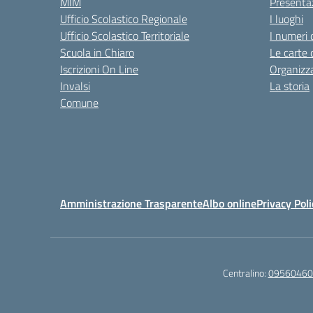
MIM
Presenta
Ufficio Scolastico Regionale
I luoghi
Ufficio Scolastico Territoriale
I numeri 
Scuola in Chiaro
Le carte 
Iscrizioni On Line
Organizz
Invalsi
La storia
Comune
Amministrazione Trasparente
Albo online
Privacy Poli
Centralino:
09560460