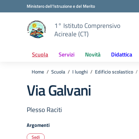
Vai ai contenuti
Vai al menu di navigazione
Vai al footer
Ministero dell'Istruzione e del Merito
1° Istituto Comprensivo
Acireale (CT)
Scuola
Servizi
Novità
Didattica
Home
Scuola
I luoghi
Edificio scolastico
Via Galvani
Plesso Raciti
Argomenti
Sedi