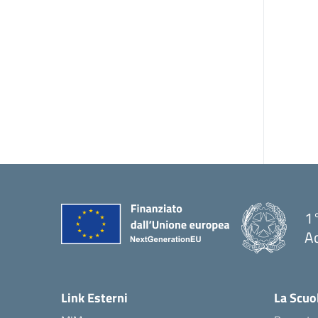
1°
Ac
— 
Link Esterni
La Scuo