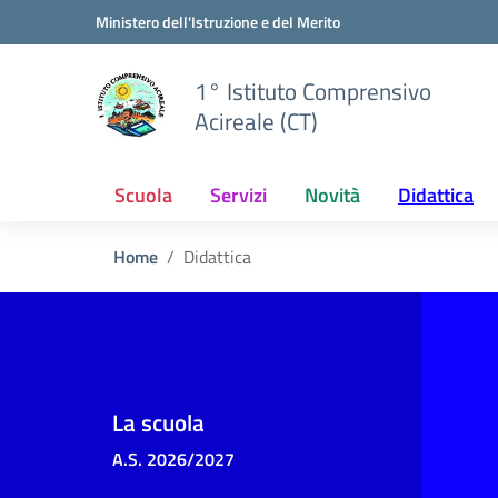
Vai ai contenuti
Vai al menu di navigazione
Vai al footer
Ministero dell'Istruzione e del Merito
1° Istituto Comprensivo
Acireale (CT)
Scuola
Servizi
Novità
Didattica
Home
Didattica
La scuola
A.S. 2026/2027