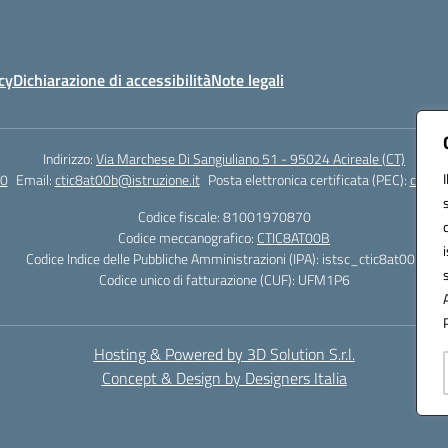
cy
Dichiarazione di accessibilità
Note legali
Indirizzo:
Via Marchese Di Sangiuliano 51 - 95024 Acireale (CT)
0
Email:
ctic8at00b@istruzione.it
Posta elettronica certificata (PEC):
ctic8a
Codice fiscale: 81001970870
Codice meccanografico:
CTIC8AT00B
Codice Indice delle Pubbliche Amministrazioni (IPA): istsc_ctic8at00b
Codice unico di fatturazione (CUF): UFM1P6
Hosting & Powered by 3D Solution S.r.l.
Concept & Design by Designers Italia