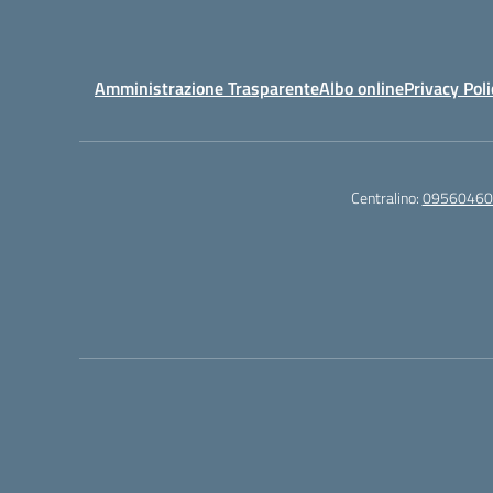
Amministrazione Trasparente
Albo online
Privacy Poli
Centralino:
09560460