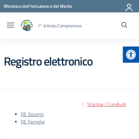
Vai ai contenuti
Vai al menu di navigazione
Vai al footer
Ministero dell'Istruzione e del Merito
1° Istituto Comprensivo
Apr
Registro elettronico
Stampa / Condividi
RE Docenti
RE Famiglie