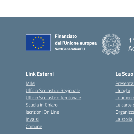
1°
Ac
— 
Link Esterni
La Scuo
MIM
Presenta
Ufficio Scolastico Regionale
I luoghi
Ufficio Scolastico Territoriale
I numeri 
Scuola in Chiaro
Le carte 
Iscrizioni On Line
Organizz
Invalsi
La storia
Comune