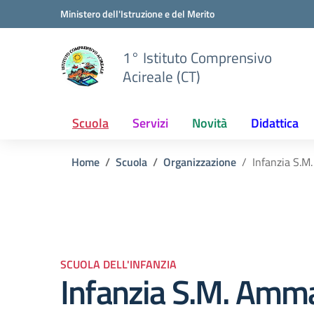
Vai ai contenuti
Vai al menu di navigazione
Vai al footer
Ministero dell'Istruzione e del Merito
1° Istituto Comprensivo
Acireale (CT)
Scuola
Servizi
Novità
Didattica
Home
Scuola
Organizzazione
Infanzia S.M
SCUOLA DELL'INFANZIA
Infanzia S.M. Amma