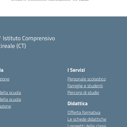
 Istituto Comprensivo
ireale (CT)
Visita la pagina iniziale della scuola
la
I Servizi
zione
Personale scolastico
Famiglie e studenti
della scuola
Percorsi di studio
della scuola
Didattica
azione
Offerta formativa
Le schede didattiche
I progetti delle classi