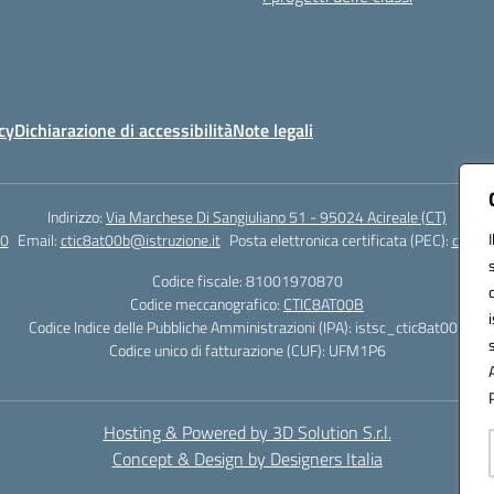
cy
Dichiarazione di accessibilità
Note legali
Indirizzo:
Via Marchese Di Sangiuliano 51 - 95024 Acireale (CT)
0
Email:
ctic8at00b@istruzione.it
Posta elettronica certificata (PEC):
ctic8a
Codice fiscale: 81001970870
Codice meccanografico:
CTIC8AT00B
Codice Indice delle Pubbliche Amministrazioni (IPA): istsc_ctic8at00b
Codice unico di fatturazione (CUF): UFM1P6
Hosting & Powered by 3D Solution S.r.l.
Concept & Design by Designers Italia