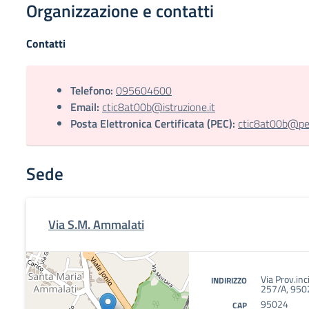
Organizzazione e contatti
Contatti
Telefono:
095604600
Email:
ctic8at00b@istruzione.it
Posta Elettronica Certificata (PEC):
ctic8at00b@pec.
Sede
Via S.M. Ammalati
Via Prov.in
INDIRIZZO
257/A, 9502
95024
CAP