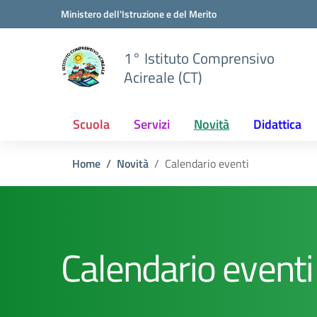
Vai ai contenuti
Vai al menu di navigazione
Vai al footer
Ministero dell'Istruzione e del Merito
1° Istituto Comprensivo
Acireale (CT)
Scuola
Servizi
Novità
Didattica
Home
Novità
Calendario eventi
Calendario eventi