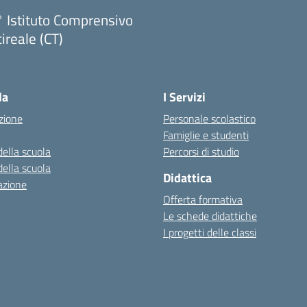
 Istituto Comprensivo
ireale (CT)
Visita la pagina iniziale della scuola
la
I Servizi
zione
Personale scolastico
Famiglie e studenti
della scuola
Percorsi di studio
della scuola
Didattica
azione
Offerta formativa
Le schede didattiche
I progetti delle classi