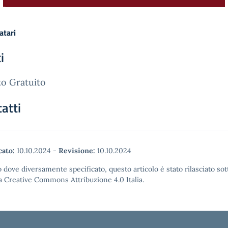
atari
i
o Gratuito
atti
cato:
10.10.2024
-
Revisione:
10.10.2024
 dove diversamente specificato, questo articolo è stato rilasciato sot
a Creative Commons Attribuzione 4.0 Italia.