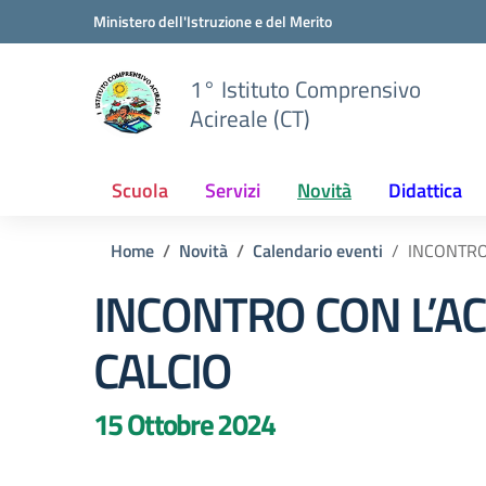
Vai ai contenuti
Vai al menu di navigazione
Vai al footer
Ministero dell'Istruzione e del Merito
1° Istituto Comprensivo
Acireale (CT)
Scuola
Servizi
Novità
Didattica
Home
Novità
Calendario eventi
INCONTRO
INCONTRO CON L’AC
CALCIO
15 Ottobre 2024