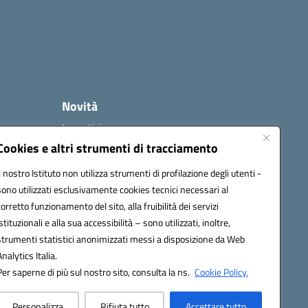
Novità
Le notizie
Le circolari
Cookies e altri strumenti di tracciamento
Calendario eventi
Il nostro Istituto non utilizza strumenti di profilazione degli utenti -
Albo online
sono utilizzati esclusivamente cookies tecnici necessari al
Modulistica
corretto funzionamento del sito, alla fruibilità dei servizi
Registro elettronico
istituzionali e alla sua accessibilità – sono utilizzati, inoltre,
Organizzazione
strumenti statistici anonimizzati messi a disposizione da Web
Contrattazione
Analytics Italia.
Area Riservata
Per saperne di più sul nostro sito, consulta la ns.
Cookie Policy.
Contatti
Personalizza
Rifiuta tutto
Accettare tutto