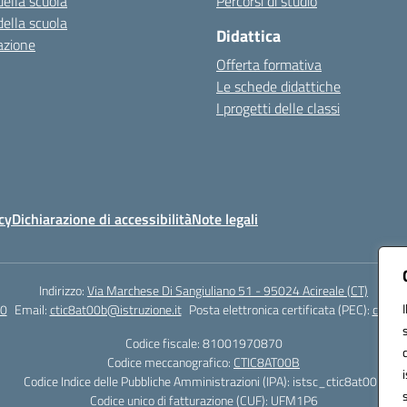
della scuola
Percorsi di studio
della scuola
Didattica
azione
Offerta formativa
Le schede didattiche
I progetti delle classi
cy
Dichiarazione di accessibilità
Note legali
Indirizzo:
Via Marchese Di Sangiuliano 51 - 95024 Acireale (CT)
0
Email:
ctic8at00b@istruzione.it
Posta elettronica certificata (PEC):
ctic8a
Codice fiscale: 81001970870
Codice meccanografico:
CTIC8AT00B
Codice Indice delle Pubbliche Amministrazioni (IPA): istsc_ctic8at00b
Codice unico di fatturazione (CUF): UFM1P6