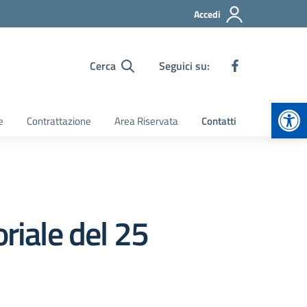
Accedi
Cerca
Seguici su:
Apr
e
Contrattazione
Area Riservata
Contatti
riale del 25