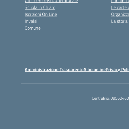
Ufficio Scolastico Territoriale
I numeri 
Scuola in Chiaro
Le carte 
Iscrizioni On Line
Organizz
Invalsi
La storia
Comune
Amministrazione Trasparente
Albo online
Privacy Poli
Centralino:
09560460