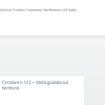
o Licenza Creative Commons Attribuzione 4.0 Italia.
Circolare n.122 – Visita guidata sul
Circ
territorio
Rice
sciop