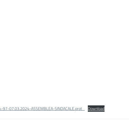
-n.-97-07.03.2024-ASSEMBLEA-SINDACALE.prot_
Download