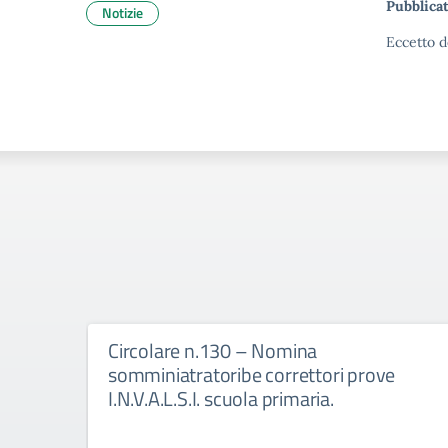
Pubblicat
Notizie
Eccetto d
Circolare n.130 – Nomina
somminiatratoribe correttori prove
I.N.V.A.L.S.I. scuola primaria.