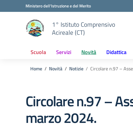
Vai ai contenuti
Vai al menu di navigazione
Vai al footer
Ministero dell'Istruzione e del Merito
1° Istituto Comprensivo
Acireale (CT)
Scuola
Servizi
Novità
Didattica
Home
Novità
Notizie
Circolare n.97 – Asse
Circolare n.97 – As
marzo 2024.