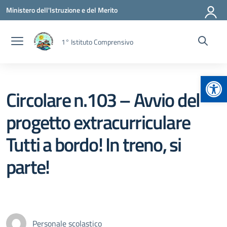
Vai ai contenuti
Vai al menu di navigazione
Vai al footer
Ministero dell'Istruzione e del Merito
1° Istituto Comprensivo
Apr
Circolare n.103 – Avvio del
progetto extracurriculare
Tutti a bordo! In treno, si
parte!
Personale scolastico