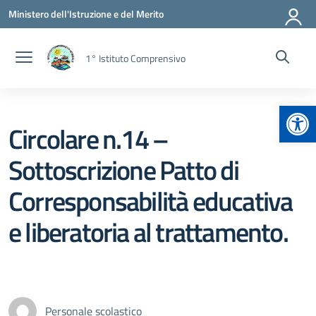
Vai ai contenuti
Vai al menu di navigazione
Vai al footer
Ministero dell'Istruzione e del Merito
1° Istituto Comprensivo
Apr
Circolare n.14 –
Sottoscrizione Patto di
Corresponsabilità educativa
e liberatoria al trattamento.
Personale scolastico