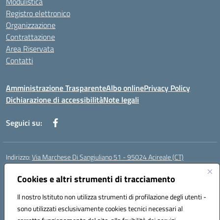
Modulistica
Registro elettronico
Organizzazione
Contrattazione
Area Riservata
Contatti
Amministrazione Trasparente
Albo online
Privacy Policy
Dichiarazione di accessibilità
Note legali
Seguici su:
Indirizzo:
Via Marchese Di Sangiuliano 51 - 95024 Acireale (CT)
Centralino:
095604600
Email:
ctic8at00b@istruzione.it
Posta elettronica certificata (PEC):
Cookies e altri strumenti di tracciamento
ctic8at00b@pec.istruzione.it
Codice fiscale: 81001970870
Il nostro Istituto non utilizza strumenti di profilazione degli utenti -
Codice meccanografico:
CTIC8AT00B
sono utilizzati esclusivamente cookies tecnici necessari al
Codice Indice delle Pubbliche Amministrazioni (IPA): istsc_ctic8at00b