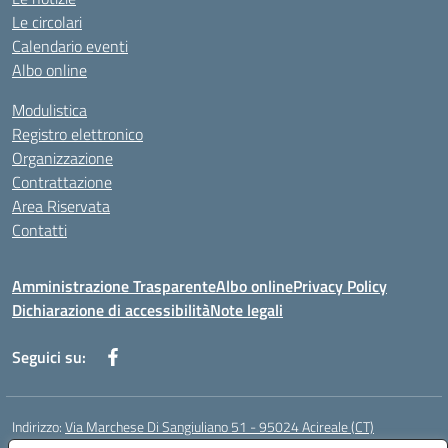
Le circolari
Calendario eventi
Albo online
Modulistica
Registro elettronico
Organizzazione
Contrattazione
Area Riservata
Contatti
Amministrazione Trasparente
Albo online
Privacy Policy
Dichiarazione di accessibilità
Note legali
Seguici su:
Indirizzo:
Via Marchese Di Sangiuliano 51 - 95024 Acireale (CT)
Centralino:
095604600
Email:
ctic8at00b@istruzione.it