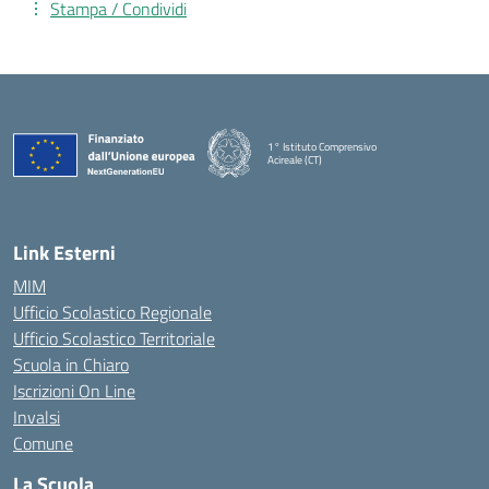
Stampa / Condividi
1° Istituto Comprensivo
Acireale (CT)
— Visita la pagina iniziale della scuola
Link Esterni
MIM
Ufficio Scolastico Regionale
Ufficio Scolastico Territoriale
Scuola in Chiaro
Iscrizioni On Line
Invalsi
Comune
La Scuola