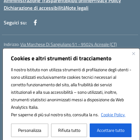
Amministrazione Trasparente
Albo online
Privacy Policy
Dichiarazione di accessibilità
Note legali
Seguici su:
Indirizzo:
Via Marchese Di Sangiuliano 51 - 95024 Acireale (CT)
Centralino:
095604600
Email:
ctic8at00b@istruzione.it
Posta elettronica certificata (PEC):
Cookies e altri strumenti di tracciamento
ctic8at00b@pec.istruzione.it
Codice fiscale: 81001970870
Il nostro Istituto non utilizza strumenti di profilazione degli utenti -
Codice meccanografico:
CTIC8AT00B
sono utilizzati esclusivamente cookies tecnici necessari al
Codice Indice delle Pubbliche Amministrazioni (IPA): istsc_ctic8at00b
corretto funzionamento del sito, alla fruibilità dei servizi
Codice unico di fatturazione (CUF): UFM1P6
istituzionali e alla sua accessibilità – sono utilizzati, inoltre,
strumenti statistici anonimizzati messi a disposizione da Web
Analytics Italia.
Hosting & Powered by 3D Solution S.r.l.
Per saperne di più sul nostro sito, consulta la ns.
Cookie Policy.
Concept & Design by Designers Italia
Personalizza
Rifiuta tutto
Accettare tutto