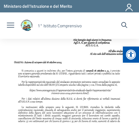
Vai ai contenuti
Vai al menu di navigazione
Vai al footer
Ministero dell'Istruzione e del Merito
1° Istituto Comprensivo
Apr