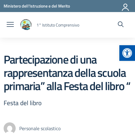
Vai ai contenuti
Vai al menu di navigazione
Vai al footer
Ministero dell'Istruzione e del Merito
1° Istituto Comprensivo
Apr
Partecipazione di una
rappresentanza della scuola
primaria” alla Festa del libro “
Festa del libro
Personale scolastico