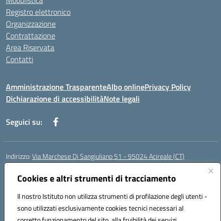
Modulistica
Registro elettronico
Organizzazione
Contrattazione
Area Riservata
Contatti
Amministrazione Trasparente
Albo online
Privacy Policy
Dichiarazione di accessibilità
Note legali
Seguici su:
Indirizzo:
Via Marchese Di Sangiuliano 51 - 95024 Acireale (CT)
Centralino:
095604600
Email:
ctic8at00b@istruzione.it
Posta elettronica certificata (PEC):
Cookies e altri strumenti di tracciamento
ctic8at00b@pec.istruzione.it
Codice fiscale: 81001970870
Il nostro Istituto non utilizza strumenti di profilazione degli utenti -
Codice meccanografico:
CTIC8AT00B
sono utilizzati esclusivamente cookies tecnici necessari al
Codice Indice delle Pubbliche Amministrazioni (IPA): istsc_ctic8at00b
corretto funzionamento del sito, alla fruibilità dei servizi