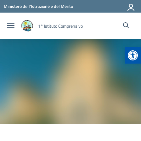
Vai ai contenuti
Vai al menu di navigazione
Vai al footer
Ministero dell'Istruzione e del Merito
1° Istituto Comprensivo
Apr