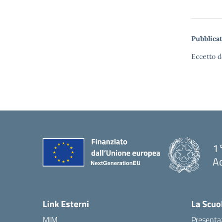
Pubblicat
Eccetto d
1°
Ac
— 
Link Esterni
La Scuo
MIM
Presenta