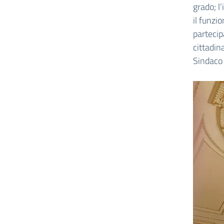
grado; l
il funzi
partecip
cittadin
Sindaco