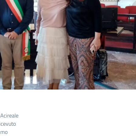
Acireale
ricevuto
rimo