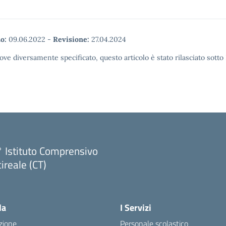
o:
09.06.2022
-
Revisione:
27.04.2024
ove diversamente specificato, questo articolo è stato rilasciato sott
 Istituto Comprensivo
ireale (CT)
Visita la pagina iniziale della scuola
la
I Servizi
zione
Personale scolastico