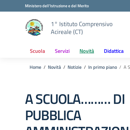
Vai ai contenuti
Vai al menu di navigazione
Vai al footer
Ministero dell'Istruzione e del Merito
1° Istituto Comprensivo
Acireale (CT)
Scuola
Servizi
Novità
Didattica
Home
Novità
Notizie
In primo piano
A 
A SCUOLA……… DI
PUBBLICA