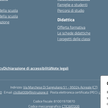
Famiglie e studenti
della scuola
Percorsi di studio
della scuola
Didattica
azione
Offerta formativa
Le schede didattiche
I progetti delle classi
cy
Dichiarazione di accessibilità
Note legali
Indirizzo:
Via Marchese Di Sangiuliano 51 - 95024 Acireale (CT)
0
Email:
ctic8at00b@istruzione.it
Posta elettronica certificata (PEC):
ctic8a
Codice fiscale: 81001970870
Codice meccanografico:
CTIC8AT00B