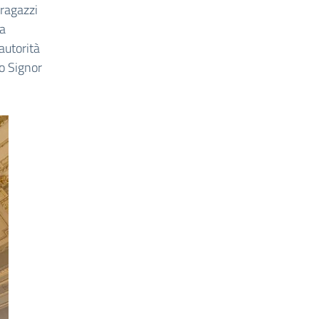
 ragazzi
la
autorità
to Signor