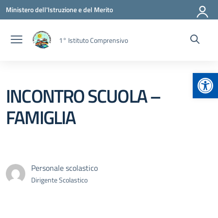
Vai ai contenuti
Vai al menu di navigazione
Vai al footer
Ministero dell'Istruzione e del Merito
1° Istituto Comprensivo
Apr
INCONTRO SCUOLA –
FAMIGLIA
Personale scolastico
Dirigente Scolastico