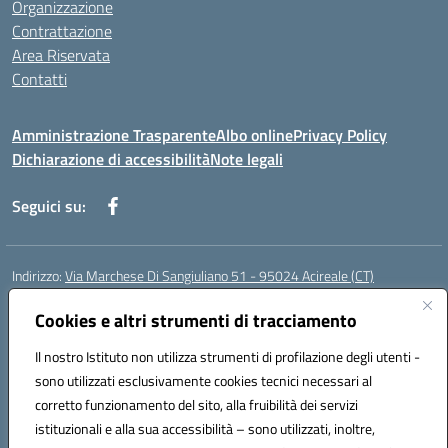
Organizzazione
Contrattazione
Area Riservata
Contatti
Amministrazione Trasparente
Albo online
Privacy Policy
Dichiarazione di accessibilità
Note legali
Seguici su:
Indirizzo:
Via Marchese Di Sangiuliano 51 - 95024 Acireale (CT)
Centralino:
095604600
Email:
ctic8at00b@istruzione.it
Posta elettronica certificata (PEC):
Cookies e altri strumenti di tracciamento
ctic8at00b@pec.istruzione.it
Codice fiscale: 81001970870
Il nostro Istituto non utilizza strumenti di profilazione degli utenti -
Codice meccanografico:
CTIC8AT00B
sono utilizzati esclusivamente cookies tecnici necessari al
Codice Indice delle Pubbliche Amministrazioni (IPA): istsc_ctic8at00b
corretto funzionamento del sito, alla fruibilità dei servizi
Codice unico di fatturazione (CUF): UFM1P6
istituzionali e alla sua accessibilità – sono utilizzati, inoltre,