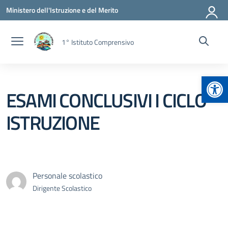
Vai ai contenuti
Vai al menu di navigazione
Vai al footer
Ministero dell'Istruzione e del Merito
1° Istituto Comprensivo
Apr
ESAMI CONCLUSIVI I CICLO
ISTRUZIONE
Personale scolastico
Dirigente Scolastico