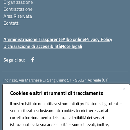
Organizzazione
Contrattazione
Area Riservata
Contatti
Amministrazione Trasparente
Albo online
Privacy Policy
Dichiarazione di accessibilità
Note legali
Seguici su:
Indirizzo:
Via Marchese Di Sangiuliano 51 - 95024 Acireale (CT)
Centralino:
095604600
Email:
ctic8at00b@istruzione.it
Posta elettronica certificata (PEC):
Cookies e altri strumenti di tracciamento
ctic8at00b@pec.istruzione.it
Codice fiscale: 81001970870
Il nostro Istituto non utilizza strumenti di profilazione degli utenti -
Codice meccanografico:
CTIC8AT00B
sono utilizzati esclusivamente cookies tecnici necessari al
Codice Indice delle Pubbliche Amministrazioni (IPA): istsc_ctic8at00b
corretto funzionamento del sito, alla fruibilità dei servizi
Codice unico di fatturazione (CUF): UFM1P6
istituzionali e alla sua accessibilità – sono utilizzati, inoltre,