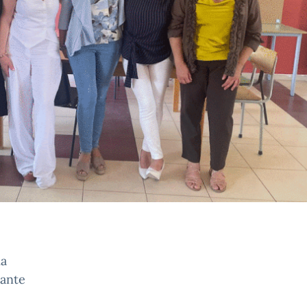
ia
lante