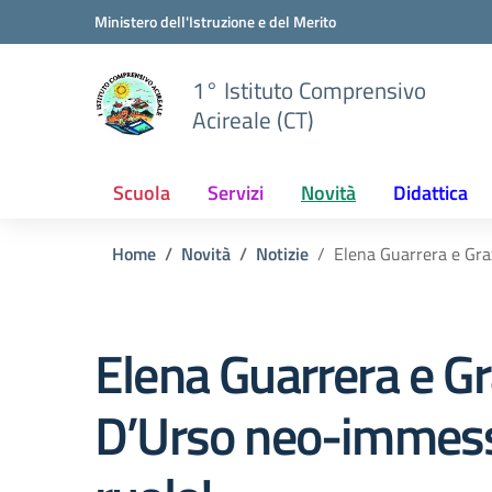
Vai ai contenuti
Vai al menu di navigazione
Vai al footer
Ministero dell'Istruzione e del Merito
1° Istituto Comprensivo
Acireale (CT)
Scuola
Servizi
Novità
Didattica
Home
Novità
Notizie
Elena Guarrera e Gra
Elena Guarrera e Gr
D’Urso neo-immess