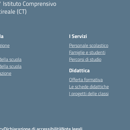
 Istituto Comprensivo
ireale (CT)
Visita la pagina iniziale della scuola
la
I Servizi
zione
Personale scolastico
Famiglie e studenti
della scuola
Percorsi di studio
della scuola
Didattica
azione
Offerta formativa
Le schede didattiche
I progetti delle classi
cy
Dichiarazione di accessibilità
Note legali