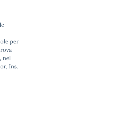
le
vole per
prova
 nel
or, Ins.