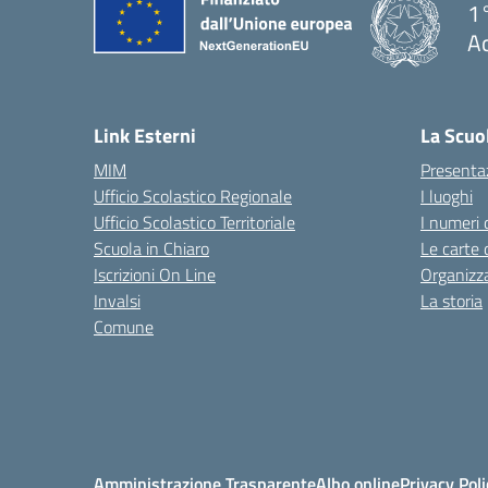
1°
Ac
— 
Link Esterni
La Scuo
MIM
Presenta
Ufficio Scolastico Regionale
I luoghi
Ufficio Scolastico Territoriale
I numeri 
Scuola in Chiaro
Le carte 
Iscrizioni On Line
Organizz
Invalsi
La storia
Comune
Amministrazione Trasparente
Albo online
Privacy Poli