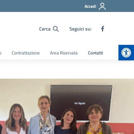
Accedi
Cerca
Seguici su:
Apr
e
Contrattazione
Area Riservata
Contatti