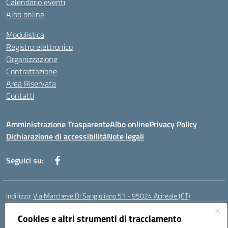
Calendario eventi
Albo online
Modulistica
Registro elettronico
Organizzazione
Contrattazione
Area Riservata
Contatti
Amministrazione Trasparente
Albo online
Privacy Policy
Dichiarazione di accessibilità
Note legali
Seguici su:
Indirizzo:
Via Marchese Di Sangiuliano 51 - 95024 Acireale (CT)
Centralino:
095604600
Email:
ctic8at00b@istruzione.it
Cookies e altri strumenti di tracciamento
Posta elettronica certificata (PEC):
ctic8at00b@pec.istruzione.it