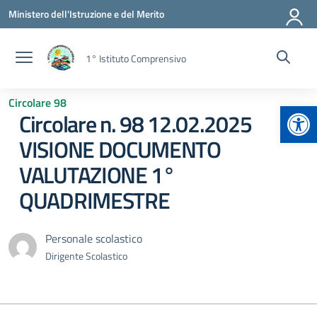
Vai ai contenuti
Vai al menu di navigazione
Vai al footer
Ministero dell'Istruzione e del Merito
1° Istituto Comprensivo
Circolare 98
Apr
Circolare n. 98 12.02.2025
VISIONE DOCUMENTO
VALUTAZIONE 1°
QUADRIMESTRE
Personale scolastico
Dirigente Scolastico