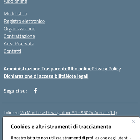
Albo online
Modulistica
Registro elettronico
Organizzazione
Contrattazione
Area Riservata
Contatti
Amministrazione Trasparente
Albo online
Privacy Policy
Dichiarazione di accessibilità
Note legali
Seguici su:
Indirizzo:
Via Marchese Di Sangiuliano 51 - 95024 Acireale (CT)
Centralino:
095604600
Email:
ctic8at00b@istruzione.it
Posta elettronica certificata (PEC):
Cookies e altri strumenti di tracciamento
ctic8at00b@pec.istruzione.it
Codice fiscale: 81001970870
Il nostro Istituto non utilizza strumenti di profilazione degli utenti -