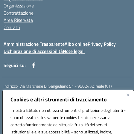
Organizzazione
Contrattazione
Area Riservata
Contatti
Amministrazione Trasparente
Albo online
Privacy Policy
Dichiarazione di accessibilità
Note legali
Seguici su:
Indirizzo:
Via Marchese Di Sangiuliano 51 - 95024 Acireale (CT)
Centralino:
095604600
Email:
ctic8at00b@istruzione.it
Posta elettronica certificata (PEC):
Cookies e altri strumenti di tracciamento
ctic8at00b@pec.istruzione.it
Codice fiscale: 81001970870
Il nostro Istituto non utilizza strumenti di profilazione degli utenti -
Codice meccanografico:
CTIC8AT00B
sono utilizzati esclusivamente cookies tecnici necessari al
Codice Indice delle Pubbliche Amministrazioni (IPA): istsc_ctic8at00b
corretto funzionamento del sito, alla fruibilità dei servizi
Codice unico di fatturazione (CUF): UFM1P6
istituzionali e alla sua accessibilità – sono utilizzati, inoltre,