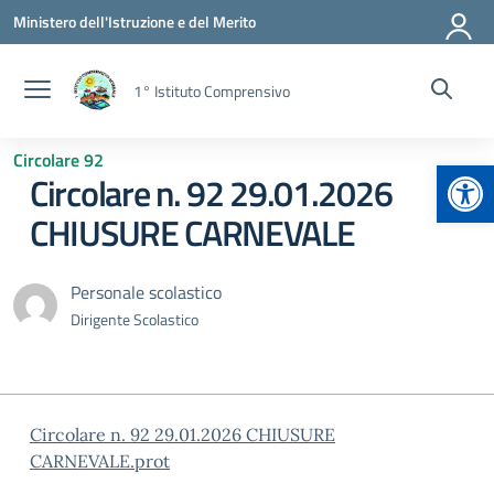
Vai ai contenuti
Vai al menu di navigazione
Vai al footer
Ministero dell'Istruzione e del Merito
1° Istituto Comprensivo
Circolare 92
Apr
Circolare n. 92 29.01.2026
CHIUSURE CARNEVALE
Personale scolastico
Dirigente Scolastico
Circolare n. 92 29.01.2026 CHIUSURE
CARNEVALE.prot