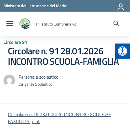
Vai ai contenuti
Vai al menu di navigazione
Vai al footer
Ministero dell'Istruzione e del Merito
1° Istituto Comprensivo
Circolare 91
Apr
Circolare n. 91 28.01.2026
INCONTRO SCUOLA-FAMIGLIA
Personale scolastico
Dirigente Scolastico
Circolare n. 91 28.01.2026 INCONTRO SCUOLA-
FAMIGLIA.prot