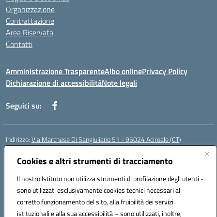
Organizzazione
Contrattazione
Area Riservata
Contatti
Amministrazione Trasparente
Albo online
Privacy Policy
Dichiarazione di accessibilità
Note legali
Seguici su:
Indirizzo:
Via Marchese Di Sangiuliano 51 - 95024 Acireale (CT)
Centralino:
095604600
Email:
ctic8at00b@istruzione.it
Posta elettronica certificata (PEC):
Cookies e altri strumenti di tracciamento
ctic8at00b@pec.istruzione.it
Codice fiscale: 81001970870
Il nostro Istituto non utilizza strumenti di profilazione degli utenti -
Codice meccanografico:
CTIC8AT00B
sono utilizzati esclusivamente cookies tecnici necessari al
Codice Indice delle Pubbliche Amministrazioni (IPA): istsc_ctic8at00b
corretto funzionamento del sito, alla fruibilità dei servizi
Codice unico di fatturazione (CUF): UFM1P6
istituzionali e alla sua accessibilità – sono utilizzati, inoltre,