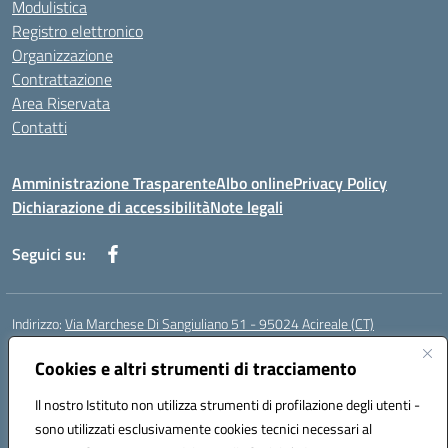
Modulistica
Registro elettronico
Organizzazione
Contrattazione
Area Riservata
Contatti
Amministrazione Trasparente
Albo online
Privacy Policy
Dichiarazione di accessibilità
Note legali
Seguici su:
Indirizzo:
Via Marchese Di Sangiuliano 51 - 95024 Acireale (CT)
Centralino:
095604600
Email:
ctic8at00b@istruzione.it
Posta elettronica certificata (PEC):
Cookies e altri strumenti di tracciamento
ctic8at00b@pec.istruzione.it
Codice fiscale: 81001970870
Il nostro Istituto non utilizza strumenti di profilazione degli utenti -
Codice meccanografico:
CTIC8AT00B
sono utilizzati esclusivamente cookies tecnici necessari al
Codice Indice delle Pubbliche Amministrazioni (IPA): istsc_ctic8at00b