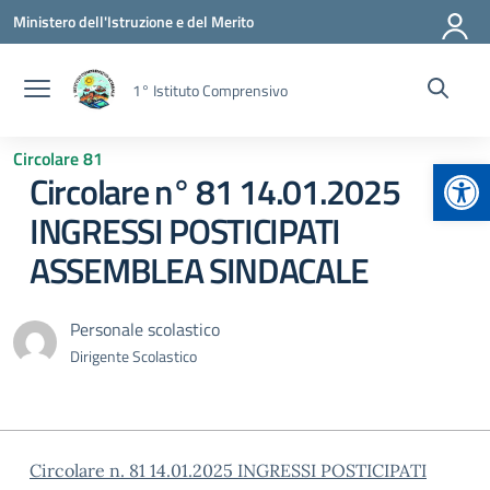
Vai ai contenuti
Vai al menu di navigazione
Vai al footer
Ministero dell'Istruzione e del Merito
1° Istituto Comprensivo
Circolare 81
Apr
Circolare n° 81 14.01.2025
INGRESSI POSTICIPATI
ASSEMBLEA SINDACALE
Personale scolastico
Dirigente Scolastico
Circolare n. 81 14.01.2025 INGRESSI POSTICIPATI