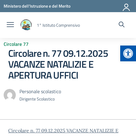
Vai ai contenuti
Vai al menu di navigazione
Vai al footer
Ministero dell'Istruzione e del Merito
1° Istituto Comprensivo
Circolare 77
Apr
Circolare n. 77 09.12.2025
VACANZE NATALIZIE E
APERTURA UFFICI
Personale scolastico
Dirigente Scolastico
Circolare n. 77 09.12.2025 VACANZE NATALIZIE E