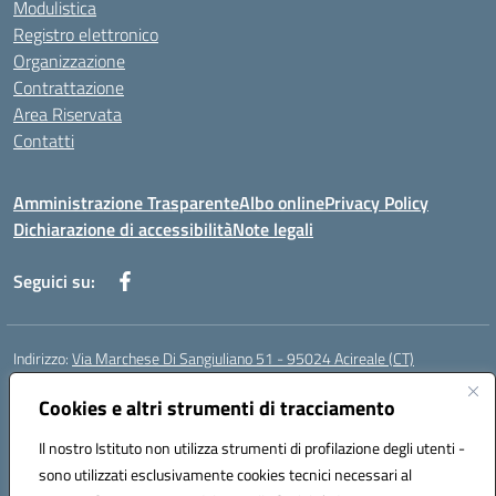
Modulistica
Registro elettronico
Organizzazione
Contrattazione
Area Riservata
Contatti
Amministrazione Trasparente
Albo online
Privacy Policy
Dichiarazione di accessibilità
Note legali
Seguici su:
Indirizzo:
Via Marchese Di Sangiuliano 51 - 95024 Acireale (CT)
Centralino:
095604600
Email:
ctic8at00b@istruzione.it
Posta elettronica certificata (PEC):
Cookies e altri strumenti di tracciamento
ctic8at00b@pec.istruzione.it
Codice fiscale: 81001970870
Il nostro Istituto non utilizza strumenti di profilazione degli utenti -
Codice meccanografico:
CTIC8AT00B
sono utilizzati esclusivamente cookies tecnici necessari al
Codice Indice delle Pubbliche Amministrazioni (IPA): istsc_ctic8at00b