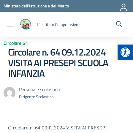
Vai ai contenuti
Vai al menu di navigazione
Vai al footer
Ministero dell'Istruzione e del Merito
1° Istituto Comprensivo
Circolare 64
Apr
Circolare n. 64 09.12.2024
VISITA AI PRESEPI SCUOLA
INFANZIA
Personale scolastico
Dirigente Scolastico
Circolare n. 64 09.12.2024 VISITA AI PRESEPI