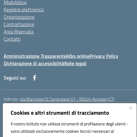
Modulistica
Registro elettronico
Organizzazione
Contrattazione
Area Riservata
Contatti
Amministrazione Trasparente
Albo online
Privacy Policy
Dichiarazione di accessibilità
Note legali
Seguici su:
Indirizzo:
Via Marchese Di Sangiuliano 51 - 95024 Acireale (CT)
Centralino:
095604600
Email:
ctic8at00b@istruzione.it
Posta elettronica certificata (PEC):
Cookies e altri strumenti di tracciamento
ctic8at00b@pec.istruzione.it
Codice fiscale: 81001970870
Il nostro Istituto non utilizza strumenti di profilazione degli utenti -
Codice meccanografico:
CTIC8AT00B
sono utilizzati esclusivamente cookies tecnici necessari al
Codice Indice delle Pubbliche Amministrazioni (IPA): istsc_ctic8at00b