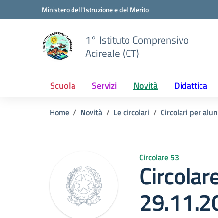
Vai ai contenuti
Vai al menu di navigazione
Vai al footer
Ministero dell'Istruzione e del Merito
1° Istituto Comprensivo
Acireale (CT)
Scuola
Servizi
Novità
Didattica
Home
Novità
Le circolari
Circolari per alun
Circolare 53
Circolar
29.11.2