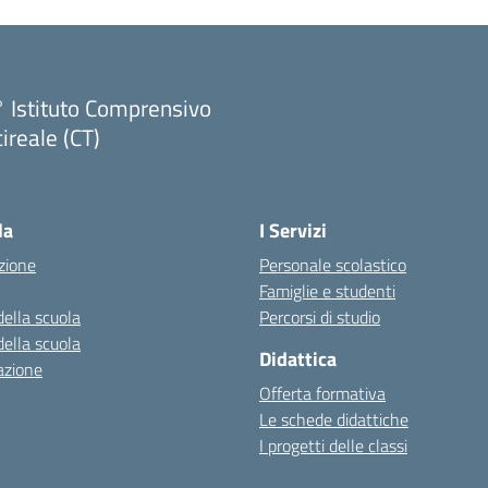
 Istituto Comprensivo
ireale (CT)
Visita la pagina iniziale della scuola
la
I Servizi
zione
Personale scolastico
Famiglie e studenti
della scuola
Percorsi di studio
della scuola
Didattica
azione
Offerta formativa
Le schede didattiche
I progetti delle classi