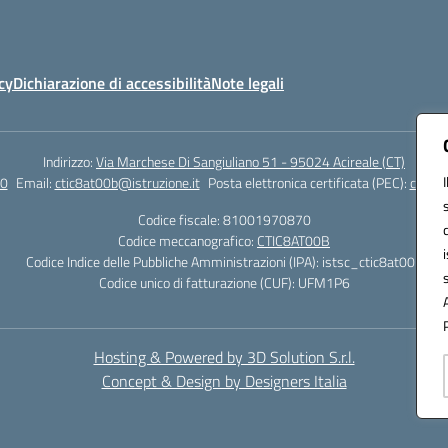
cy
Dichiarazione di accessibilità
Note legali
Indirizzo:
Via Marchese Di Sangiuliano 51 - 95024 Acireale (CT)
0
Email:
ctic8at00b@istruzione.it
Posta elettronica certificata (PEC):
ctic8a
Codice fiscale: 81001970870
Codice meccanografico:
CTIC8AT00B
Codice Indice delle Pubbliche Amministrazioni (IPA): istsc_ctic8at00b
Codice unico di fatturazione (CUF): UFM1P6
Hosting & Powered by 3D Solution S.r.l.
Concept & Design by Designers Italia