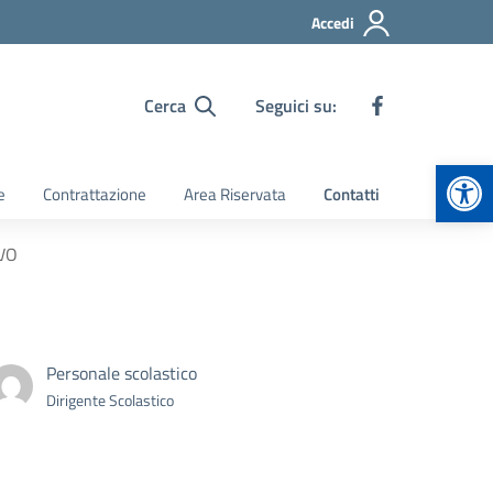
Accedi
Cerca
Seguici su:
Apr
e
Contrattazione
Area Riservata
Contatti
IVO
Personale scolastico
Dirigente Scolastico