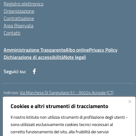
Registro elettronico
Organizzazione
Contrattazione
Area Riservata
Contatti
Amministrazione Trasparente
Albo online
Privacy Policy
Dichiarazione di accessibilità
Note legali
Seguici su:
Indirizzo:
Via Marchese Di Sangiuliano 51 - 95024 Acireale (CT)
Centralino:
095604600
Email:
ctic8at00b@istruzione.it
Posta elettronica certificata (PEC):
Cookies e altri strumenti di tracciamento
ctic8at00b@pec.istruzione.it
Codice fiscale: 81001970870
Il nostro Istituto non utilizza strumenti di profilazione degli utenti -
Codice meccanografico:
CTIC8AT00B
sono utilizzati esclusivamente cookies tecnici necessari al
Codice Indice delle Pubbliche Amministrazioni (IPA): istsc_ctic8at00b
corretto funzionamento del sito, alla fruibilità dei servizi
Codice unico di fatturazione (CUF): UFM1P6