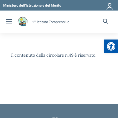
Vai ai contenuti
Vai al menu di navigazione
Vai al footer
Ministero dell'Istruzione e del Merito
1° Istituto Comprensivo
Apr
Il contenuto della circolare n.49 è riservato.