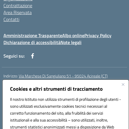
Contrattazione
Area Riservata
Contatti
Amministrazione Trasparente
Albo online
Privacy Policy
Dichiarazione di accessibilità
Note legali
Seguici su:
Indirizzo:
Via Marchese Di Sangiuliano 51 - 95024 Acireale (CT)
Centralino:
095604600
Email:
ctic8at00b@istruzione.it
Posta elettronica certificata (PEC):
Cookies e altri strumenti di tracciamento
ctic8at00b@pec.istruzione.it
Codice fiscale: 81001970870
Il nostro Istituto non utilizza strumenti di profilazione degli utenti -
Codice meccanografico:
CTIC8AT00B
sono utilizzati esclusivamente cookies tecnici necessari al
Codice Indice delle Pubbliche Amministrazioni (IPA): istsc_ctic8at00b
corretto funzionamento del sito, alla fruibilità dei servizi
Codice unico di fatturazione (CUF): UFM1P6
istituzionali e alla sua accessibilità – sono utilizzati, inoltre,
strumenti statistici anonimizzati messi a disposizione da Web