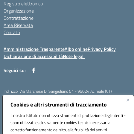
Registro elettronico
Organizzazione
Contrattazione
Area Riservata
Contatti
Amministrazione Trasparente
Albo online
Privacy Policy
Dichiarazione di accessibilità
Note legali
Seguici su:
Indirizzo:
Via Marchese Di Sangiuliano 51 - 95024 Acireale (CT)
Centralino:
095604600
Email:
ctic8at00b@istruzione.it
Posta elettronica certificata (PEC):
Cookies e altri strumenti di tracciamento
ctic8at00b@pec.istruzione.it
Codice fiscale: 81001970870
Il nostro Istituto non utilizza strumenti di profilazione degli utenti -
Codice meccanografico:
CTIC8AT00B
sono utilizzati esclusivamente cookies tecnici necessari al
Codice Indice delle Pubbliche Amministrazioni (IPA): istsc_ctic8at00b
corretto funzionamento del sito, alla fruibilità dei servizi
Codice unico di fatturazione (CUF): UFM1P6