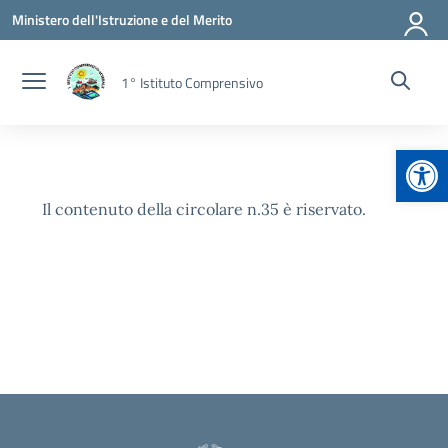
Vai ai contenuti
Vai al menu di navigazione
Vai al footer
Ministero dell'Istruzione e del Merito
1° Istituto Comprensivo
Apr
Il contenuto della circolare n.35 è riservato.