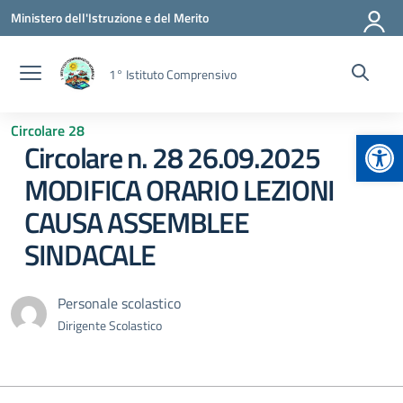
Vai ai contenuti
Vai al menu di navigazione
Vai al footer
Ministero dell'Istruzione e del Merito
1° Istituto Comprensivo
Circolare 28
Apr
Circolare n. 28 26.09.2025
MODIFICA ORARIO LEZIONI
CAUSA ASSEMBLEE
SINDACALE
Personale scolastico
Dirigente Scolastico