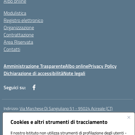
Albo online
Modulistica
Registro elettronico
Organizzazione
Contrattazione
Area Riservata
Contatti
Amministrazione Trasparente
Albo online
Privacy Policy
Dichiarazione di accessibilità
Note legali
Seguici su:
Indirizzo:
Via Marchese Di Sangiuliano 51 - 95024 Acireale (CT)
Centralino:
095604600
Email:
ctic8at00b@istruzione.it
Posta elettronica certificata (PEC):
Cookies e altri strumenti di tracciamento
ctic8at00b@pec.istruzione.it
Codice fiscale: 81001970870
Il nostro Istituto non utilizza strumenti di profilazione degli utenti -