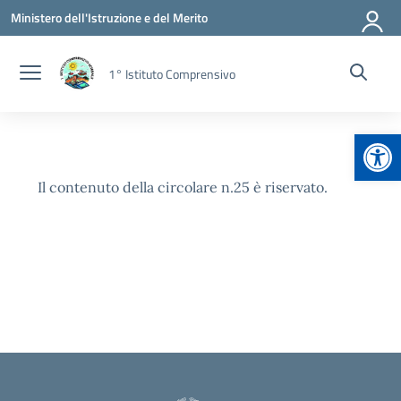
Vai ai contenuti
Vai al menu di navigazione
Vai al footer
Ministero dell'Istruzione e del Merito
1° Istituto Comprensivo
Apr
Il contenuto della circolare n.25 è riservato.