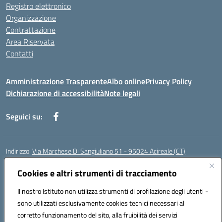
Registro elettronico
Organizzazione
Contrattazione
Area Riservata
Contatti
Amministrazione Trasparente
Albo online
Privacy Policy
Dichiarazione di accessibilità
Note legali
Seguici su:
Indirizzo:
Via Marchese Di Sangiuliano 51 - 95024 Acireale (CT)
Centralino:
095604600
Email:
ctic8at00b@istruzione.it
Posta elettronica certificata (PEC):
Cookies e altri strumenti di tracciamento
ctic8at00b@pec.istruzione.it
Codice fiscale: 81001970870
Il nostro Istituto non utilizza strumenti di profilazione degli utenti -
Codice meccanografico:
CTIC8AT00B
sono utilizzati esclusivamente cookies tecnici necessari al
Codice Indice delle Pubbliche Amministrazioni (IPA): istsc_ctic8at00b
corretto funzionamento del sito, alla fruibilità dei servizi
Codice unico di fatturazione (CUF): UFM1P6