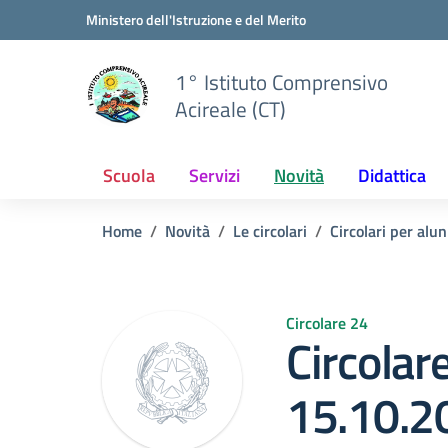
Vai ai contenuti
Vai al menu di navigazione
Vai al footer
Ministero dell'Istruzione e del Merito
1° Istituto Comprensivo
Acireale (CT)
Scuola
Servizi
Novità
Didattica
Home
Novità
Le circolari
Circolari per alun
Circolare 24
Circolar
15.10.2