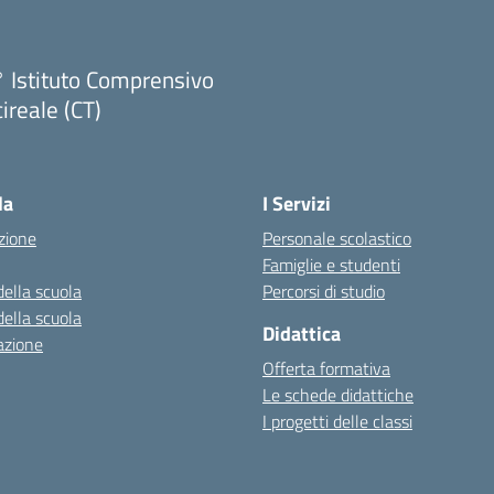
 Istituto Comprensivo
ireale (CT)
Visita la pagina iniziale della scuola
la
I Servizi
zione
Personale scolastico
Famiglie e studenti
della scuola
Percorsi di studio
della scuola
Didattica
azione
Offerta formativa
Le schede didattiche
I progetti delle classi