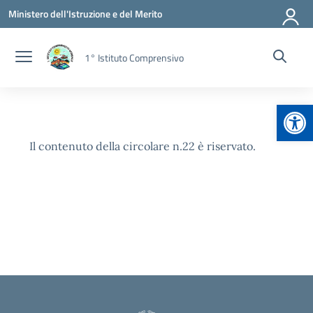
Vai ai contenuti
Vai al menu di navigazione
Vai al footer
Ministero dell'Istruzione e del Merito
1° Istituto Comprensivo
Apr
Il contenuto della circolare n.22 è riservato.