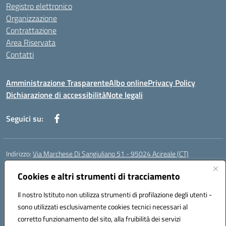
Registro elettronico
Organizzazione
Contrattazione
Area Riservata
Contatti
Amministrazione Trasparente
Albo online
Privacy Policy
Dichiarazione di accessibilità
Note legali
Seguici su:
Indirizzo:
Via Marchese Di Sangiuliano 51 - 95024 Acireale (CT)
Centralino:
095604600
Email:
ctic8at00b@istruzione.it
Posta elettronica certificata (PEC):
Cookies e altri strumenti di tracciamento
ctic8at00b@pec.istruzione.it
Codice fiscale: 81001970870
Il nostro Istituto non utilizza strumenti di profilazione degli utenti -
Codice meccanografico:
CTIC8AT00B
sono utilizzati esclusivamente cookies tecnici necessari al
Codice Indice delle Pubbliche Amministrazioni (IPA): istsc_ctic8at00b
corretto funzionamento del sito, alla fruibilità dei servizi
Codice unico di fatturazione (CUF): UFM1P6