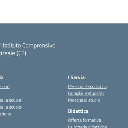
 Istituto Comprensivo
ireale (CT)
Visita la pagina iniziale della scuola
la
I Servizi
zione
Personale scolastico
Famiglie e studenti
della scuola
Percorsi di studio
della scuola
Didattica
azione
Offerta formativa
Le schede didattiche