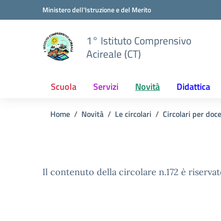
Vai ai contenuti
Vai al menu di navigazione
Vai al footer
Ministero dell'Istruzione e del Merito
1° Istituto Comprensivo
Acireale (CT)
Scuola
Servizi
Novità
Didattica
Home
Novità
Le circolari
Circolari per doc
Il contenuto della circolare n.172 è riservat