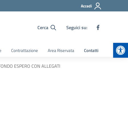
Accedi
Cerca
Seguici su:
Apr
e
Contrattazione
Area Riservata
Contatti
A FONDO ESPERO CON ALLEGATI