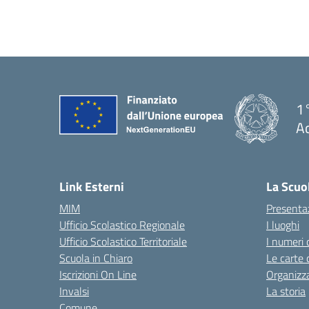
1°
Ac
— 
Link Esterni
La Scuo
MIM
Presenta
Ufficio Scolastico Regionale
I luoghi
Ufficio Scolastico Territoriale
I numeri 
Scuola in Chiaro
Le carte 
Iscrizioni On Line
Organizz
Invalsi
La storia
Comune