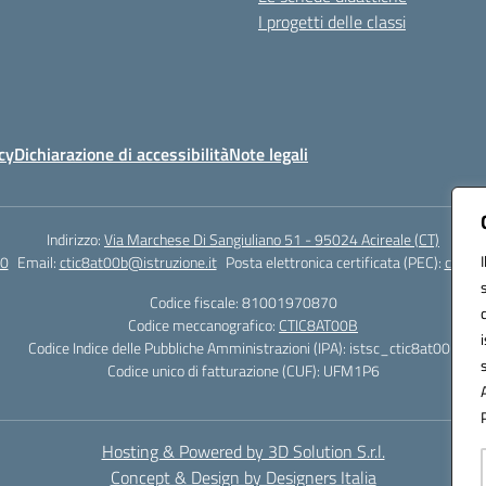
I progetti delle classi
cy
Dichiarazione di accessibilità
Note legali
Indirizzo:
Via Marchese Di Sangiuliano 51 - 95024 Acireale (CT)
0
Email:
ctic8at00b@istruzione.it
Posta elettronica certificata (PEC):
ctic8a
Codice fiscale: 81001970870
Codice meccanografico:
CTIC8AT00B
Codice Indice delle Pubbliche Amministrazioni (IPA): istsc_ctic8at00b
Codice unico di fatturazione (CUF): UFM1P6
Hosting & Powered by 3D Solution S.r.l.
Concept & Design by Designers Italia