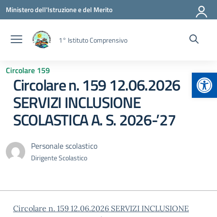
Vai ai contenuti
Vai al menu di navigazione
Vai al footer
Ministero dell'Istruzione e del Merito
1° Istituto Comprensivo
Circolare 159
Apr
Circolare n. 159 12.06.2026
SERVIZI INCLUSIONE
SCOLASTICA A. S. 2026-’27
Personale scolastico
Dirigente Scolastico
Circolare n. 159 12.06.2026 SERVIZI INCLUSIONE