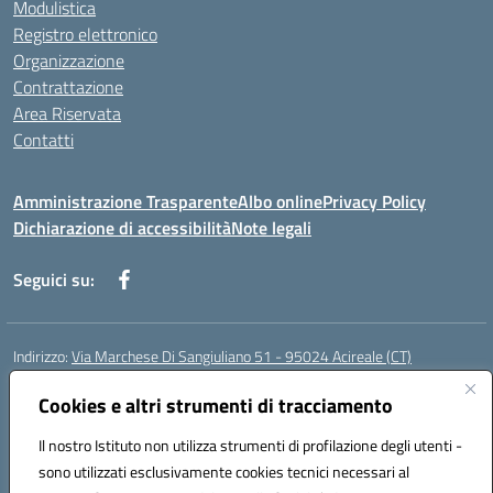
Modulistica
Registro elettronico
Organizzazione
Contrattazione
Area Riservata
Contatti
Amministrazione Trasparente
Albo online
Privacy Policy
Dichiarazione di accessibilità
Note legali
Seguici su:
Indirizzo:
Via Marchese Di Sangiuliano 51 - 95024 Acireale (CT)
Centralino:
095604600
Email:
ctic8at00b@istruzione.it
Posta elettronica certificata (PEC):
Cookies e altri strumenti di tracciamento
ctic8at00b@pec.istruzione.it
Codice fiscale: 81001970870
Il nostro Istituto non utilizza strumenti di profilazione degli utenti -
Codice meccanografico:
CTIC8AT00B
sono utilizzati esclusivamente cookies tecnici necessari al
Codice Indice delle Pubbliche Amministrazioni (IPA): istsc_ctic8at00b