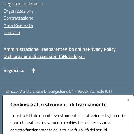
Registro elettronico
Organizzazione
Contrattazione
Area Riservata
Contatti
Amministrazione Trasparente
Albo online
Privacy Policy
Dichiarazione di accessibilità
Note legali
Seguici su:
Indirizzo:
Via Marchese Di Sangiuliano 51 - 95024 Acireale (CT)
Centralino:
095604600
Email:
ctic8at00b@istruzione.it
Posta elettronica certificata (PEC):
Cookies e altri strumenti di tracciamento
ctic8at00b@pec.istruzione.it
Codice fiscale: 81001970870
Il nostro Istituto non utilizza strumenti di profilazione degli utenti -
Codice meccanografico:
CTIC8AT00B
sono utilizzati esclusivamente cookies tecnici necessari al
Codice Indice delle Pubbliche Amministrazioni (IPA): istsc_ctic8at00b
corretto funzionamento del sito, alla fruibilità dei servizi
Codice unico di fatturazione (CUF): UFM1P6