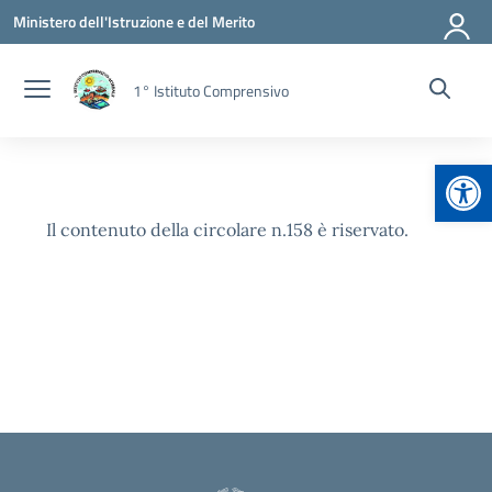
Vai ai contenuti
Vai al menu di navigazione
Vai al footer
Ministero dell'Istruzione e del Merito
1° Istituto Comprensivo
Apr
Il contenuto della circolare n.158 è riservato.