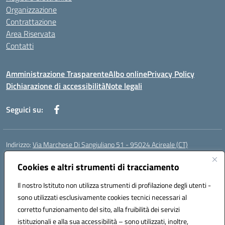
Organizzazione
Contrattazione
Area Riservata
Contatti
Amministrazione Trasparente
Albo online
Privacy Policy
Dichiarazione di accessibilità
Note legali
Seguici su:
Indirizzo:
Via Marchese Di Sangiuliano 51 - 95024 Acireale (CT)
Centralino:
095604600
Email:
ctic8at00b@istruzione.it
Posta elettronica certificata (PEC):
Cookies e altri strumenti di tracciamento
ctic8at00b@pec.istruzione.it
Codice fiscale: 81001970870
Il nostro Istituto non utilizza strumenti di profilazione degli utenti -
Codice meccanografico:
CTIC8AT00B
sono utilizzati esclusivamente cookies tecnici necessari al
Codice Indice delle Pubbliche Amministrazioni (IPA): istsc_ctic8at00b
corretto funzionamento del sito, alla fruibilità dei servizi
Codice unico di fatturazione (CUF): UFM1P6
istituzionali e alla sua accessibilità – sono utilizzati, inoltre,