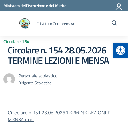
Vai ai contenuti
Vai al menu di navigazione
Vai al footer
Ministero dell'Istruzione e del Merito
1° Istituto Comprensivo
Circolare 154
Apr
Circolare n. 154 28.05.2026
TERMINE LEZIONI E MENSA
Personale scolastico
Dirigente Scolastico
Circolare n. 154 28.05.2026 TERMINE LEZIONI E
MENSA.prot