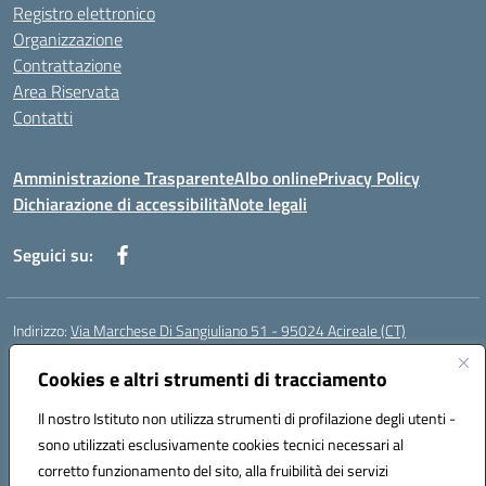
Registro elettronico
Organizzazione
Contrattazione
Area Riservata
Contatti
Amministrazione Trasparente
Albo online
Privacy Policy
Dichiarazione di accessibilità
Note legali
Seguici su:
Indirizzo:
Via Marchese Di Sangiuliano 51 - 95024 Acireale (CT)
Centralino:
095604600
Email:
ctic8at00b@istruzione.it
Posta elettronica certificata (PEC):
Cookies e altri strumenti di tracciamento
ctic8at00b@pec.istruzione.it
Codice fiscale: 81001970870
Il nostro Istituto non utilizza strumenti di profilazione degli utenti -
Codice meccanografico:
CTIC8AT00B
sono utilizzati esclusivamente cookies tecnici necessari al
Codice Indice delle Pubbliche Amministrazioni (IPA): istsc_ctic8at00b
corretto funzionamento del sito, alla fruibilità dei servizi
Codice unico di fatturazione (CUF): UFM1P6