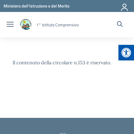
Vai ai contenuti
Vai al menu di navigazione
Vai al footer
Ministero dell'Istruzione e del Merito
1° Istituto Comprensivo
Apr
Il contenuto della circolare n.153 è riservato.