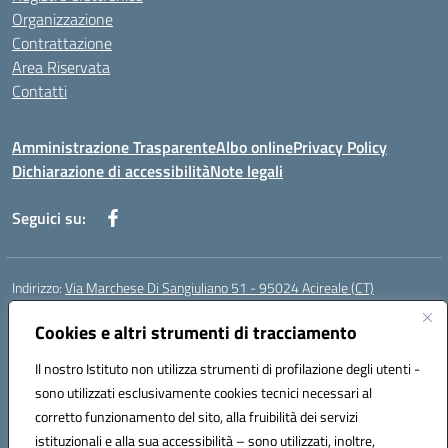
Organizzazione
Contrattazione
Area Riservata
Contatti
Amministrazione Trasparente
Albo online
Privacy Policy
Dichiarazione di accessibilità
Note legali
Seguici su:
Indirizzo:
Via Marchese Di Sangiuliano 51 - 95024 Acireale (CT)
Centralino:
095604600
Email:
ctic8at00b@istruzione.it
Posta elettronica certificata (PEC):
Cookies e altri strumenti di tracciamento
ctic8at00b@pec.istruzione.it
Codice fiscale: 81001970870
Il nostro Istituto non utilizza strumenti di profilazione degli utenti -
Codice meccanografico:
CTIC8AT00B
sono utilizzati esclusivamente cookies tecnici necessari al
Codice Indice delle Pubbliche Amministrazioni (IPA): istsc_ctic8at00b
corretto funzionamento del sito, alla fruibilità dei servizi
Codice unico di fatturazione (CUF): UFM1P6
istituzionali e alla sua accessibilità – sono utilizzati, inoltre,