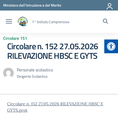
Vai ai contenuti
Vai al menu di navigazione
Vai al footer
Ministero dell'Istruzione e del Merito
1° Istituto Comprensivo
Circolare 151
Apr
Circolare n. 152 27.05.2026
RILEVAZIONE HBSC E GYTS
Personale scolastico
Dirigente Scolastico
Circolare n. 152 27.05.2026 RILEVAZIONE HBSC E
GYTS.prot