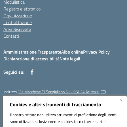
Modulistica
Registro elettronico
Organizzazione
Contrattazione
Area Riservata
Contatti
Amministrazione Trasparente
Albo online
Privacy Policy
Dichiarazione di accessibilità
Note legali
Seguici su:
Indirizzo:
Via Marchese Di Sangiuliano 51 - 95024 Acireale (CT)
Centralino:
095604600
Email:
ctic8at00b@istruzione.it
Posta elettronica certificata (PEC):
Cookies e altri strumenti di tracciamento
ctic8at00b@pec.istruzione.it
Codice fiscale: 81001970870
Il nostro Istituto non utilizza strumenti di profilazione degli utenti -
Codice meccanografico:
CTIC8AT00B
sono utilizzati esclusivamente cookies tecnici necessari al
Codice Indice delle Pubbliche Amministrazioni (IPA): istsc_ctic8at00b