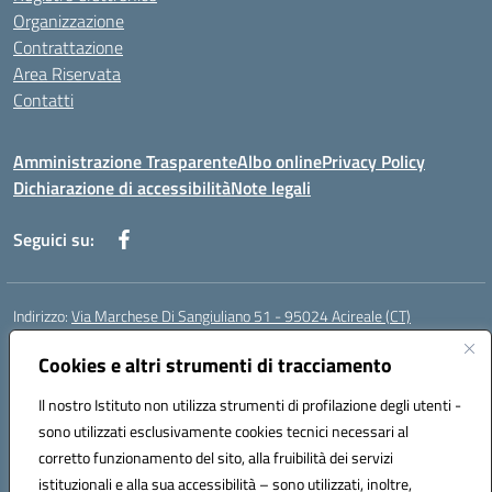
Organizzazione
Contrattazione
Area Riservata
Contatti
Amministrazione Trasparente
Albo online
Privacy Policy
Dichiarazione di accessibilità
Note legali
Seguici su:
Indirizzo:
Via Marchese Di Sangiuliano 51 - 95024 Acireale (CT)
Centralino:
095604600
Email:
ctic8at00b@istruzione.it
Posta elettronica certificata (PEC):
Cookies e altri strumenti di tracciamento
ctic8at00b@pec.istruzione.it
Codice fiscale: 81001970870
Il nostro Istituto non utilizza strumenti di profilazione degli utenti -
Codice meccanografico:
CTIC8AT00B
sono utilizzati esclusivamente cookies tecnici necessari al
Codice Indice delle Pubbliche Amministrazioni (IPA): istsc_ctic8at00b
corretto funzionamento del sito, alla fruibilità dei servizi
Codice unico di fatturazione (CUF): UFM1P6
istituzionali e alla sua accessibilità – sono utilizzati, inoltre,