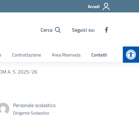
Accedi
Cerca
Seguici su:
Apr
e
Contrattazione
Area Riservata
Contatti
OM A. S. 2025-’26
Personale scolastico
Dirigente Scolastico