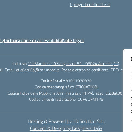
I progetti delle classi
cy
Dichiarazione di accessibilità
Note legali
Indirizzo:
Via Marchese Di Sangiuliano 51 - 95024 Acireale (CT)
0
Email:
ctic8at00b@istruzione.it
Posta elettronica certificata (PEC):
ctic8a
Codice fiscale: 81001970870
Codice meccanografico:
CTIC8AT00B
Codice Indice delle Pubbliche Amministrazioni (IPA): istsc_ctic8at00b
Codice unico di fatturazione (CUF): UFM1P6
Hosting & Powered by 3D Solution S.r.l.
Concept & Design by Designers Italia