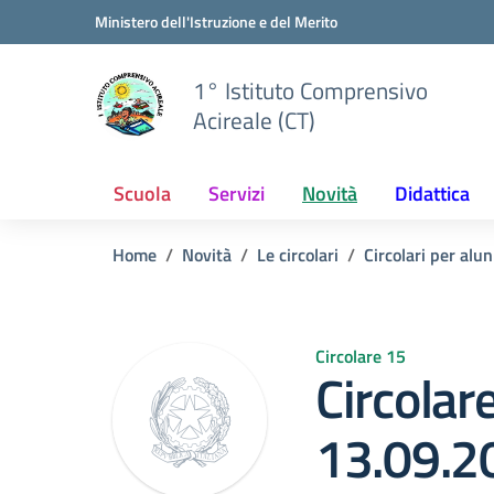
Vai ai contenuti
Vai al menu di navigazione
Vai al footer
Ministero dell'Istruzione e del Merito
1° Istituto Comprensivo
Acireale (CT)
Scuola
Servizi
Novità
Didattica
Home
Novità
Le circolari
Circolari per alun
Circolare 15
Circolar
13.09.2