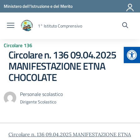
Vai ai contenuti
Vai al menu di navigazione
Vai al footer
Ministero dell'Istruzione e del Merito
1° Istituto Comprensivo
Circolare 136
Apr
Circolare n. 136 09.04.2025
MANIFESTAZIONE ETNA
CHOCOLATE
Personale scolastico
Dirigente Scolastico
Circolare n. 136 09.04.2025 MANIFESTAZIONE ETNA