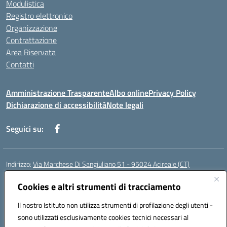
Modulistica
Registro elettronico
Organizzazione
Contrattazione
Area Riservata
Contatti
Amministrazione Trasparente
Albo online
Privacy Policy
Dichiarazione di accessibilità
Note legali
Seguici su:
Indirizzo:
Via Marchese Di Sangiuliano 51 - 95024 Acireale (CT)
Centralino:
095604600
Email:
ctic8at00b@istruzione.it
Posta elettronica certificata (PEC):
Cookies e altri strumenti di tracciamento
ctic8at00b@pec.istruzione.it
Codice fiscale: 81001970870
Il nostro Istituto non utilizza strumenti di profilazione degli utenti -
Codice meccanografico:
CTIC8AT00B
sono utilizzati esclusivamente cookies tecnici necessari al
Codice Indice delle Pubbliche Amministrazioni (IPA): istsc_ctic8at00b