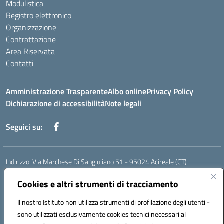
Modulistica
Registro elettronico
Organizzazione
Contrattazione
Area Riservata
Contatti
Amministrazione Trasparente
Albo online
Privacy Policy
Dichiarazione di accessibilità
Note legali
Seguici su:
Indirizzo:
Via Marchese Di Sangiuliano 51 - 95024 Acireale (CT)
Centralino:
095604600
Email:
ctic8at00b@istruzione.it
Posta elettronica certificata (PEC):
Cookies e altri strumenti di tracciamento
ctic8at00b@pec.istruzione.it
Codice fiscale: 81001970870
Il nostro Istituto non utilizza strumenti di profilazione degli utenti -
Codice meccanografico:
CTIC8AT00B
sono utilizzati esclusivamente cookies tecnici necessari al
Codice Indice delle Pubbliche Amministrazioni (IPA): istsc_ctic8at00b