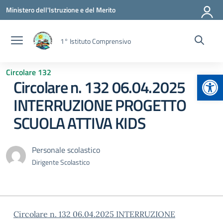
Vai ai contenuti
Vai al menu di navigazione
Vai al footer
Ministero dell'Istruzione e del Merito
1° Istituto Comprensivo
Circolare 132
Apr
Circolare n. 132 06.04.2025
INTERRUZIONE PROGETTO
SCUOLA ATTIVA KIDS
Personale scolastico
Dirigente Scolastico
Circolare n. 132 06.04.2025 INTERRUZIONE