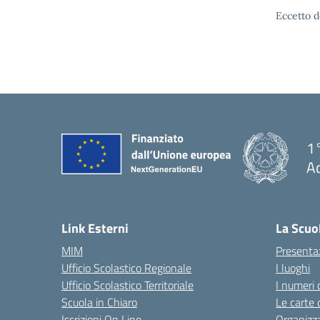
Eccetto d
1°
Ac
— 
Link Esterni
La Scuo
MIM
Presenta
Ufficio Scolastico Regionale
I luoghi
Ufficio Scolastico Territoriale
I numeri 
Scuola in Chiaro
Le carte 
Iscrizioni On Line
Organizz