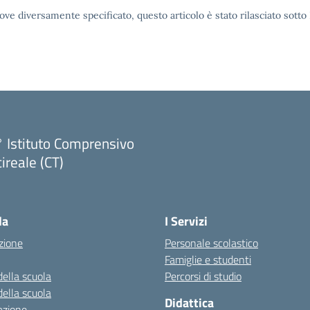
ove diversamente specificato, questo articolo è stato rilasciato sott
 Istituto Comprensivo
ireale (CT)
Visita la pagina iniziale della scuola
la
I Servizi
zione
Personale scolastico
Famiglie e studenti
della scuola
Percorsi di studio
della scuola
Didattica
azione