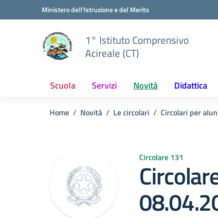
Vai ai contenuti
Vai al menu di navigazione
Vai al footer
Ministero dell'Istruzione e del Merito
1° Istituto Comprensivo
Acireale (CT)
Scuola
Servizi
Novità
Didattica
Home
Novità
Le circolari
Circolari per alun
Circolare 131
Circolar
08.04.2