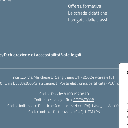
Offerta formativa
Le schede didattiche
I progetti delle classi
cy
Dichiarazione di accessibilità
Note legali
Indirizzo:
Via Marchese Di Sangiuliano 51 - 95024 Acireale (CT)
0
Email:
ctic8at00b@istruzione.it
Posta elettronica certificata (PEC):
ctic8a
Codice fiscale: 81001970870
Codice meccanografico:
CTIC8AT00B
Codice Indice delle Pubbliche Amministrazioni (IPA): istsc_ctic8at00b
Codice unico di fatturazione (CUF): UFM1P6