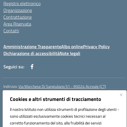
Registro elettronico
Organizzazione
Contrattazione
Area Riservata
Contatti
Amministrazione Trasparente
Albo online
Privacy Policy
Dichiarazione di accessibilità
Note legali
Seguici su:
Indirizzo:
Via Marchese Di Sangiuliano 51 - 95024 Acireale (CT)
Centralino:
095604600
Email:
ctic8at00b@istruzione.it
Posta elettronica certificata (PEC):
Cookies e altri strumenti di tracciamento
ctic8at00b@pec.istruzione.it
Codice fiscale: 81001970870
Il nostro Istituto non utilizza strumenti di profilazione degli utenti -
Codice meccanografico:
CTIC8AT00B
sono utilizzati esclusivamente cookies tecnici necessari al
Codice Indice delle Pubbliche Amministrazioni (IPA): istsc_ctic8at00b
corretto funzionamento del sito, alla fruibilità dei servizi
Codice unico di fatturazione (CUF): UFM1P6