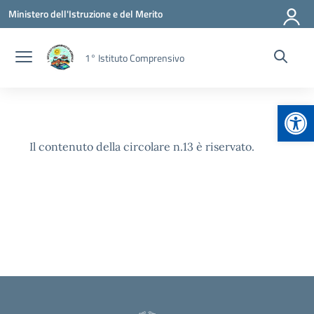
Vai ai contenuti
Vai al menu di navigazione
Vai al footer
Ministero dell'Istruzione e del Merito
1° Istituto Comprensivo
Apr
Il contenuto della circolare n.13 è riservato.