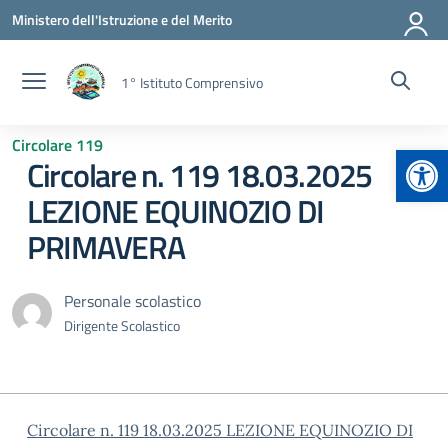
Vai ai contenuti
Vai al menu di navigazione
Vai al footer
Ministero dell'Istruzione e del Merito
1° Istituto Comprensivo
Circolare 119
Apr
Circolare n. 119 18.03.2025
LEZIONE EQUINOZIO DI
PRIMAVERA
Personale scolastico
Dirigente Scolastico
Circolare n. 119 18.03.2025 LEZIONE EQUINOZIO DI