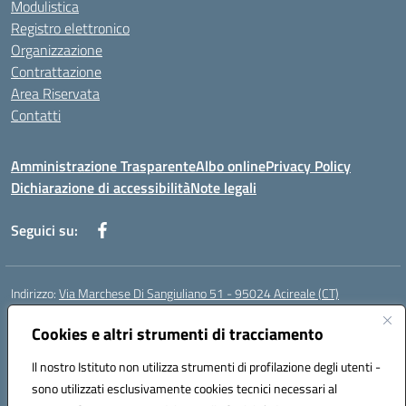
Modulistica
Registro elettronico
Organizzazione
Contrattazione
Area Riservata
Contatti
Amministrazione Trasparente
Albo online
Privacy Policy
Dichiarazione di accessibilità
Note legali
Seguici su:
Indirizzo:
Via Marchese Di Sangiuliano 51 - 95024 Acireale (CT)
Centralino:
095604600
Email:
ctic8at00b@istruzione.it
Posta elettronica certificata (PEC):
Cookies e altri strumenti di tracciamento
ctic8at00b@pec.istruzione.it
Codice fiscale: 81001970870
Il nostro Istituto non utilizza strumenti di profilazione degli utenti -
Codice meccanografico:
CTIC8AT00B
sono utilizzati esclusivamente cookies tecnici necessari al
Codice Indice delle Pubbliche Amministrazioni (IPA): istsc_ctic8at00b