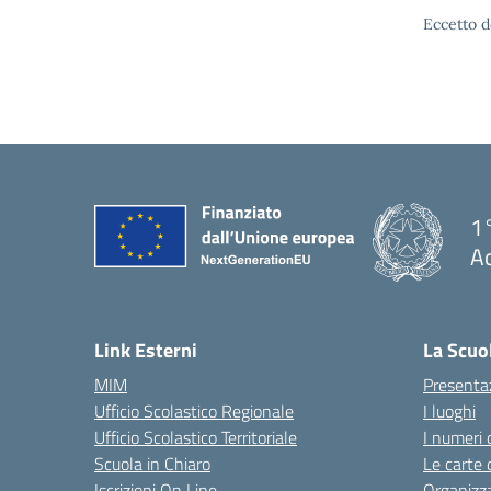
Eccetto d
1°
Ac
— 
Link Esterni
La Scuo
MIM
Presenta
Ufficio Scolastico Regionale
I luoghi
Ufficio Scolastico Territoriale
I numeri 
Scuola in Chiaro
Le carte 
Iscrizioni On Line
Organizz