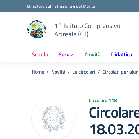
Vai ai contenuti
Vai al menu di navigazione
Vai al footer
Ministero dell'Istruzione e del Merito
1° Istituto Comprensivo
Acireale (CT)
Scuola
Servizi
Novità
Didattica
Home
Novità
Le circolari
Circolari per alun
Circolare 118
Circolar
18.03.2