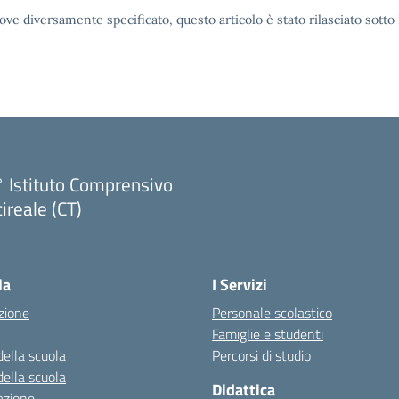
ove diversamente specificato, questo articolo è stato rilasciato sott
 Istituto Comprensivo
ireale (CT)
Visita la pagina iniziale della scuola
la
I Servizi
zione
Personale scolastico
Famiglie e studenti
della scuola
Percorsi di studio
della scuola
Didattica
azione