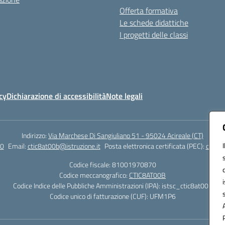
Offerta formativa
Le schede didattiche
I progetti delle classi
cy
Dichiarazione di accessibilità
Note legali
Indirizzo:
Via Marchese Di Sangiuliano 51 - 95024 Acireale (CT)
0
Email:
ctic8at00b@istruzione.it
Posta elettronica certificata (PEC):
ctic8a
Codice fiscale: 81001970870
Codice meccanografico:
CTIC8AT00B
Codice Indice delle Pubbliche Amministrazioni (IPA): istsc_ctic8at00b
Codice unico di fatturazione (CUF): UFM1P6